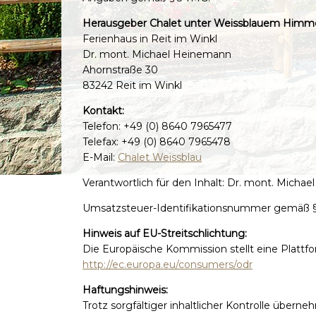
Herausgeber Chalet unter Weissblauem Himm
Ferienhaus in Reit im Winkl
Dr. mont. Michael Heinemann
Ahornstraße 30
83242 Reit im Winkl
Kontakt:
Telefon: +49 (0) 8640 7965477
Telefax: +49 (0) 8640 7965478
E-Mail:
Chalet Weissblau
Verantwortlich für den Inhalt: Dr. mont. Micha
Umsatzsteuer-Identifikationsnummer gemäß 
Hinweis auf EU-Streitschlichtung:
Die Europäische Kommission stellt eine Plattfo
http://ec.europa.eu/consumers/odr
Haftungshinweis:
Trotz sorgfältiger inhaltlicher Kontrolle überne